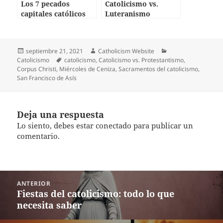
Los 7 pecados
Catolicismo vs.
capitales católicos
Luteranismo
Publicado
Autor
Categorías
septiembre 21, 2021
Catholicism Website
el
Etiquetas
Catolicismo
catolicismo
,
Catolicismo vs. Protestantismo
,
Corpus Christi
,
Miércoles de Ceniza
,
Sacramentos del catolicismo
,
San Francisco de Asís
Deja una respuesta
Lo siento, debes estar
conectado
para publicar un
comentario.
Navegación
ANTERIOR
de
Entrada
Fiestas del catolicismo: todo lo que
entradas
anterior:
necesita saber