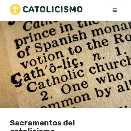
MENÚ
Catholicism
Y
WIDGETS
Sacramentos del