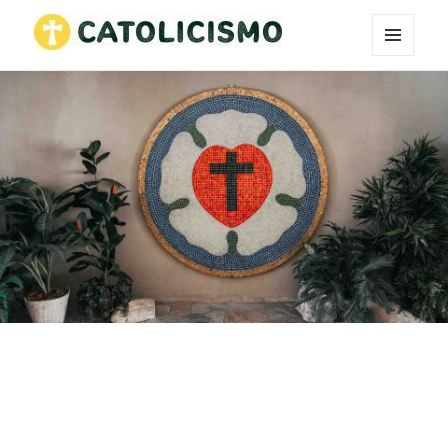
MENÚ
Catholicism
Y
WIDGETS