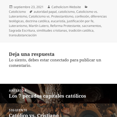
Publicado
Autor
Categorías
septiembre 23, 2021
Catholicism Website
el
Etiquetas
Catolicismo
autoridad papal
,
catolicismo
,
Catolicismo vs.
Luteranismo
,
Catolicismo vs. Protestantismo
,
confesión
,
diferencias
teológicas
,
doctrina católica
,
eucaristía
,
justificación por fe
,
Luteranismo
,
Martín Lutero
,
Reforma Protestante
,
sacramentos
,
Sagrada Escritura
,
similitudes cristianas
,
tradición católica
,
transubstanciación
Deja una respuesta
Lo siento, debes estar
conectado
para publicar un
comentario.
Navegación
ANTERIOR
de
Entrada
Los 7 pecados capitales católicos
entradas
anterior:
SIGUIENTE
Entrada
Católico vs. Cristiano