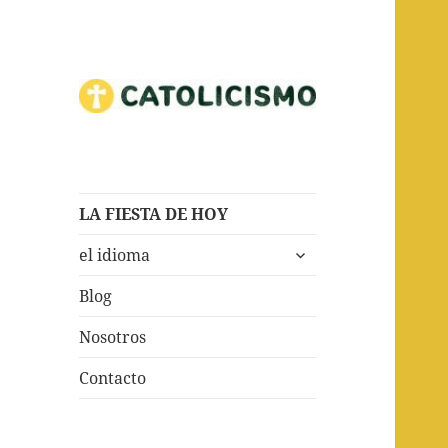
Todas las cosas Catolicismo.
Catholicism
LA FIESTA DE HOY
expande
el idioma
el
menú
Blog
inferior
Nosotros
Contacto