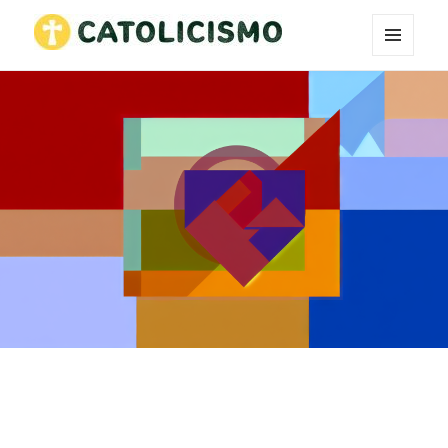
MENÚ
Catholicism
Y
WIDGETS