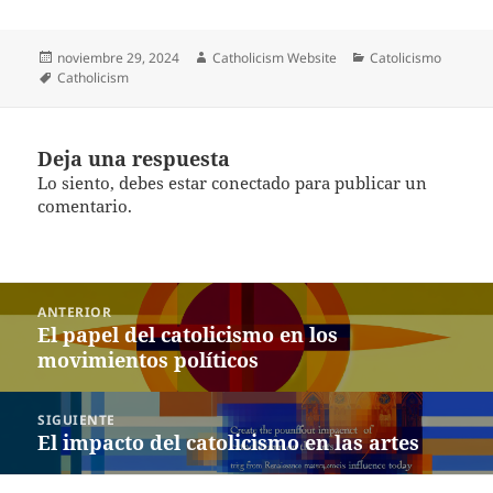
Publicado
Autor
Categorías
noviembre 29, 2024
Catholicism Website
Catolicismo
el
Etiquetas
Catholicism
Deja una respuesta
Lo siento, debes estar
conectado
para publicar un
comentario.
Navegación
ANTERIOR
de
Entrada
El papel del catolicismo en los
entradas
anterior:
movimientos políticos
SIGUIENTE
Entrada
El impacto del catolicismo en las artes
siguiente: