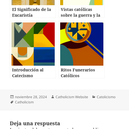
El Significado de la
Vistas católicas
Eucaristía
sobre la guerra y la
paz
Introducción al
Ritos Funerarios
Catecismo
Católicos
Publicado
Autor
Categorías
noviembre 28, 2024
Catholicism Website
Catolicismo
el
Etiquetas
Catholicism
Deja una respuesta