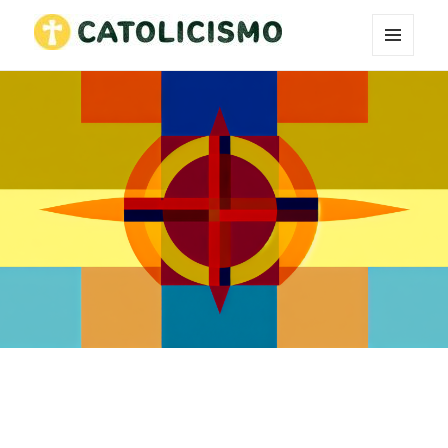
MENÚ
Catholicism
Y
WIDGETS