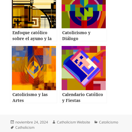
Enfoque católico
Catolicismo y
sobre el ayuno y la
Diálogo
penitencia
Interreligioso
Catolicismo y las
Calendario Católico
Artes
y Fiestas
Publicado
Autor
Categorías
noviembre 24, 2024
Catholicism Website
Catolicismo
el
Etiquetas
Catholicism