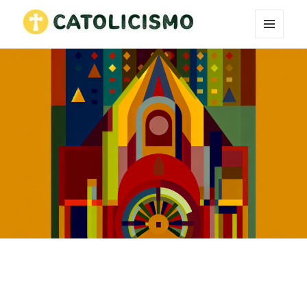
MENÚ
Catholicism
Y
WIDGETS