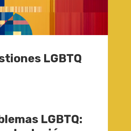
estiones LGBTQ
oblemas LGBTQ: