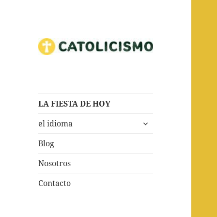
Todas las cosas Catolicismo.
Catholicism
LA FIESTA DE HOY
expande
el idioma
el
menú
Blog
inferior
Nosotros
Contacto